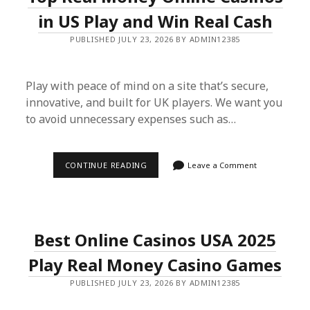
CASINO
SITES
in US Play and Win Real Cash
PUBLISHED JULY 23, 2026 BY ADMIN12385
Play with peace of mind on a site that’s secure,
innovative, and built for UK players. We want you
to avoid unnecessary expenses such as…
TOP
CONTINUE READING
Leave a Comment
REAL
MONEY
ONLINE
CASINOS
IN
US
Best Online Casinos USA 2025
PLAY
AND
WIN
Play Real Money Casino Games
REAL
CASH
PUBLISHED JULY 23, 2026 BY ADMIN12385