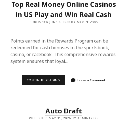
Top Real Money Online Casinos
GAMBLING
GUIDE
2025
in US Play and Win Real Cash
PUBLISHED JUNE 5, 2026 BY ADMIN12385
Points earned in the Rewards Program can be
redeemed for cash bonuses in the sportsbook,
casino, or racebook. This comprehensive rewards
system ensures that loyal…
TOP
CONTINUE READING
Leave a Comment
REAL
MONEY
ONLINE
CASINOS
IN
US
Auto Draft
PLAY
AND
PUBLISHED MAY 31, 2026 BY ADMIN12385
WIN
REAL
CASH